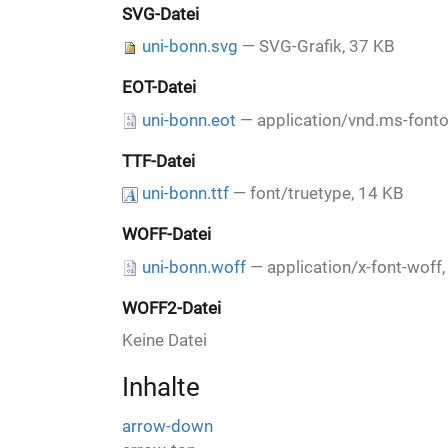
:
SVG-Datei
uni-bonn.svg
— SVG-Grafik, 37 KB
EOT-Datei
uni-bonn.eot
— application/vnd.ms-fonto
TTF-Datei
uni-bonn.ttf
— font/truetype, 14 KB
WOFF-Datei
uni-bonn.woff
— application/x-font-woff
WOFF2-Datei
Keine Datei
Inhalte
arrow-down