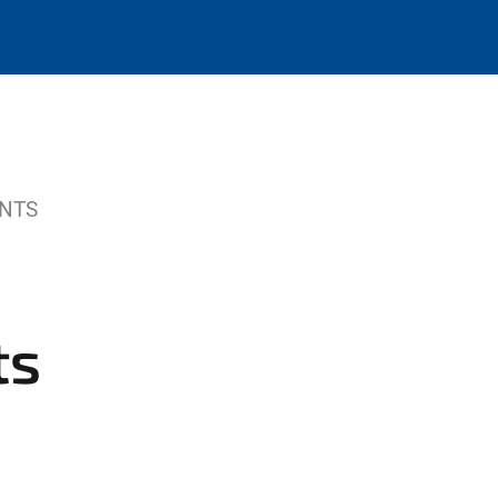
NTS
ts