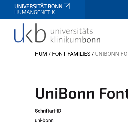
UNIVERSITÄT BONN
HUMANGENETIK
Y
HUM
FONT FAMILIES
UNIBONN FO
o
u
a
r
UniBonn Fon
e
h
e
Schriftart-ID
r
uni-bonn
e