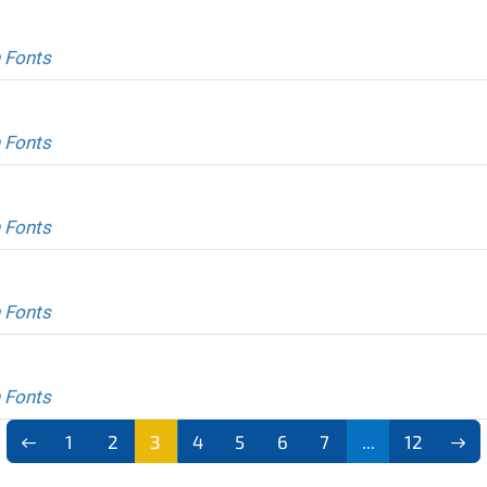
 Fonts
 Fonts
 Fonts
 Fonts
 Fonts
1
2
3
4
5
6
7
...
12
(aktu